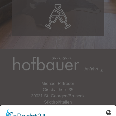
Anfahrt
Michael Piffrader
Gissbachstr. 35
39031 St. Georgen/Bruneck
Südtirol/Italien