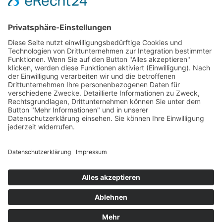
Tel.
+39 349 6505508
Mobil.
+39 340 9235580
E-Mail
info@p-hofbauer.com
MwSt.-Nr: 01658200215
© Hofbauer
Impressum
Datenschutz
CIN: IT021013B52ZPNOI5X
powered by