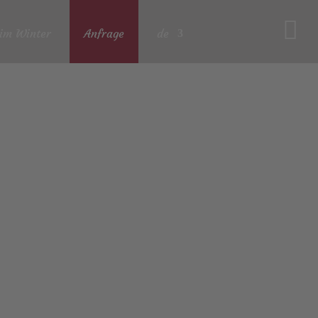
 im Winter
Anfrage
de