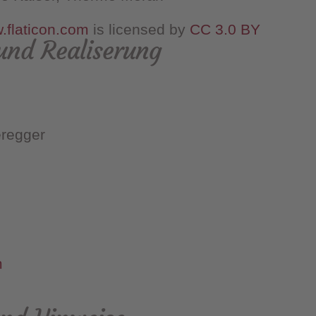
.flaticon.com
is licensed by
CC 3.0 BY
und Realiserung
eregger
m