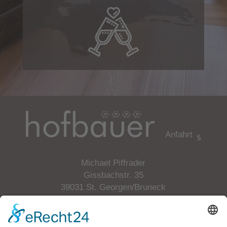
Anfahrt
Michael Piffrader
Gissbachstr. 35
39031 St. Georgen/Bruneck
Südtirol/Italien
Tel.
+39 349 6505508