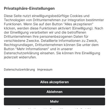
Mobil.
+39 340 9235580
E-Mail
info@p-hofbauer.com
MwSt.-Nr: 01658200215
© Hofbauer
Impressum
Datenschutz
CIN: IT021013B52ZPNOI5X
powered by