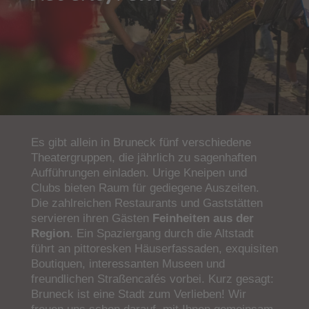
Es gibt allein in Bruneck fünf verschiedene
Theatergruppen, die jährlich zu sagenhaften
Aufführungen einladen. Urige Kneipen und
Clubs bieten Raum für gediegene Auszeiten.
Die zahlreichen Restaurants und Gaststätten
servieren ihren Gästen
Feinheiten aus der
Region
. Ein Spaziergang durch die Altstadt
führt an pittoresken Häuserfassaden, exquisiten
Boutiquen, interessanten Museen und
freundlichen Straßencafés vorbei. Kurz gesagt:
Bruneck ist eine Stadt zum Verlieben! Wir