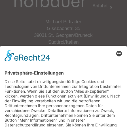
Anfahrt
Michael Piffrader
Gissbachstr. 35
39031 St. Georgen/Bruneck
Südtirol/Italien
Tel.
+39 349 6505508
Mobil.
+39 340 9235580
E-Mail
info@p-hofbauer.com
MwSt.-Nr: 01658200215