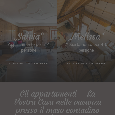
„Salvia“
„Melissa“
Appartamento per 2-4
Appartamento per 4-6
persone
persone
CONTINUA A LEGGERE
CONTINUA A LEGGERE
Gli appartamenti – La
Vostra Casa nelle vacanza
presso il maso contadino