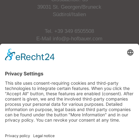
39031 St. Georgen/Bruneck
Südtirol/Italien
Tel.
+39 349 6505508
E-Mail
info@p-hofbauer.com
MwSt.-Nr: 01658200215