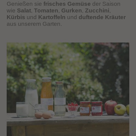
Genießen sie
frisches Gemüse
der Saison
wie
Salat
,
Tomaten
,
Gurken
,
Zucchini
,
Kürbis
und
Kartoffeln
und
duftende Kräuter
aus unserem Garten.