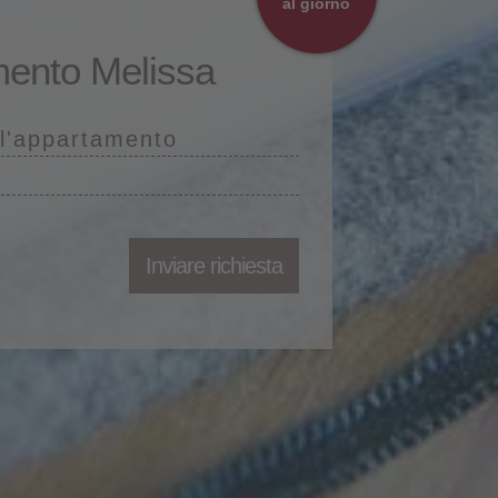
al giorno
ento Melissa
ll'appartamento
Inviare richiesta