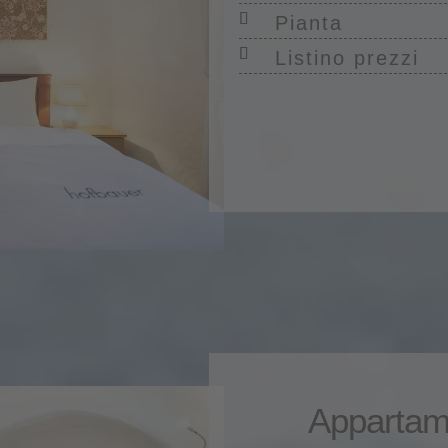
Pianta
Listino prezzi
Appartam