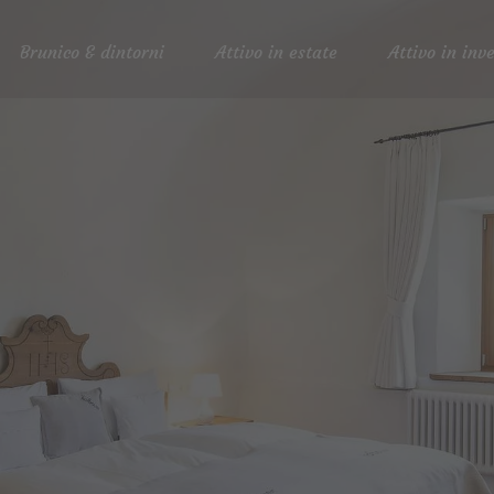
Brunico & dintorni
Attivo in estate
Attivo in inv