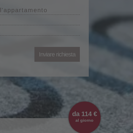
ll'appartamento
Inviare richiesta
da 114 €
al giorno