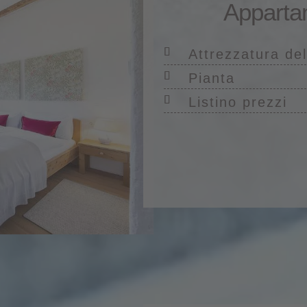
Apparta
Attrezzatura de
Pianta
Listino prezzi