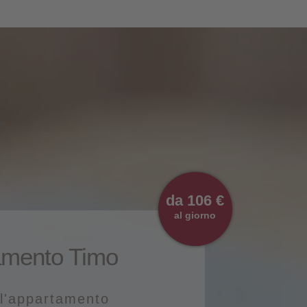
e
da 106 €
al giorno
amento Timo
ll'appartamento