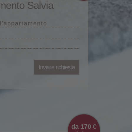
mento Salvia
ll'appartamento
Inviare richiesta
da 170 €