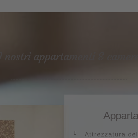
I nostri appartamenti & camer
Appart
Attrezzatura de