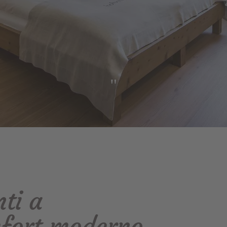
"
ti a
fort moderno